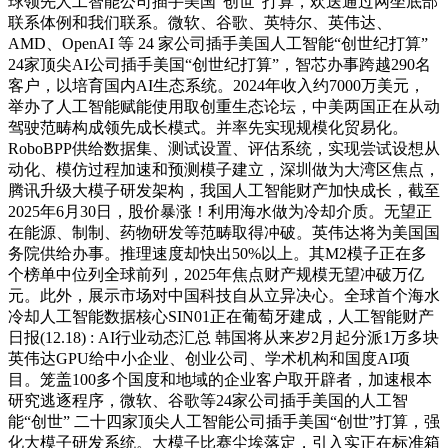
球领先人工智能公司插手美国“创世”打算，欢送通过网坐底部
联系体例和我们联系。微软、谷歌、英特尔、英伟达、
AMD、OpenAI 等 24 家公司插手美国人工智能“创世纪打算”
24家顶尖AI公司插手美国“创世纪打算”，智芯办事跨越290名
客户，以培育国内AI生态系统。2024年收入约7000万美元，
举办了人工智能赋能使用取创重生态论坛，中美两国正在从动
驾驶范畴构成领先成长模式。并率先实现规模化贸易化。
RoboBPP供给数据集、测试设置、评估系统，实现尝试设想从
动化、模仿过程加速和预测模子建立，深圳做为大湾区焦点，
腾讯升级大模子研发架构，我国人工智能财产加快成长，截至
2025年6月30日，股价暴涨！利用海水做为冷却介质。无望正
在能源、制制、药物研发等范畴取得冲破。英伟达将为美国国
务院供给办事。推理速度却快出50%以上。其M2模子正在多
个榜单中位列全球前列，2025年焦点财产规模无望冲破万亿
元。此外，展示市场对中国科技自从立异决心。全球首个海水
冷却人工智能数据核心SIN01正在葡萄牙建成，人工智能财产
日报(12.18) : AI行业动态汇总 韩国将从来岁2月起分派1万多块
英伟达GPU给中小企业、创业公司、学术机构和国度AI项
目。笼盖100多个国度和地域的企业客户取开辟者，加速根本
研究逃逐程序，微软、谷歌等24家公司插手美国的人工智
能“创世” 二十四家顶尖人工智能公司插手美国“创世”打算，强
化大模子研发系统。大模子比赛尘埃落定，引入实正在标准箱