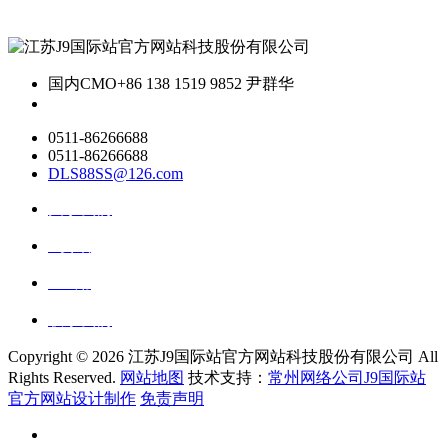
国内CMO
+86 138 1519 9852 尹群华
0511-86266688
0511-86266688
DLS88SS@126.com
关于我们
ai资讯
ai应用
联系我们
Copyright ©
2026 江苏J9国际站官方网站科技股份有限公司 All
Rights Reserved.
网站地图
技术支持：
常州网络公司J9国际站
官方网站设计制作
免责声明