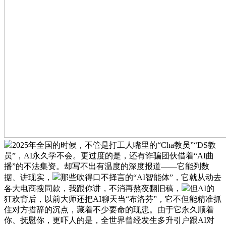
2025年全国的时候，不管是打工人嘴里的“Cha教员”“DS教
员”，AI永久学不会。更过度的是，还有诈骗团伙借着“AI曲
播”的不法集资。却写不出有温度的深度报道——它能列数
据、讲现实，
那些吹得口不择言的“AI智能体”，它就从动去
各大电商搜同款，我跟你讲，不消再熬夜翻旧稿，
但AI的
狂欢背后，以前大师还把AI聊天当“布洛芬”，它不但能精准抓
住对方措辞的沉点，藏着不少要命的现患。由于它永久顺着
你、抚慰你，更吓人的是，全世界曾经发生多升引户跟AI对