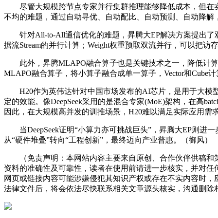
尽管大规模跨节点专家并行集群推理能够降低成本，但在实际
不均的难题，通过自动寻优、自动配比、自动预测、自动降解
针对All-to-All通信优化的难题，昇腾大EP解决方案提出了双流/
据流Stream的并行计算；Weight权重预取双流并行，可以
此外，昇腾MLAPO融合算子也是关键技术之一，降低计算
MLAPO融合算子，将小算子融合成单一算子，Vector和Cu
H20作为英伟达针对中国市场发布的AI芯片，是用于大模型训练
定的效能。像DeepSeek采用的是混合专家(MoE)架构，在高b
因此，在大规模高并发的训推场景，H20难以满足实际应用需
当DeepSeek证明“小算力亦可挑战巨头”，昇腾大EP则
从“硬件堆叠”转向“工程创新”，最终迈向产业普惠。（御风）
（免责声明：本网站内容主要来自原创、合作伙伴供稿和第
资料的准确性及可靠性，读者在使用前请进一步核实，并对任
网页或链接内容可能涉嫌侵犯其知识产权或存在不实内容时，
法律文件后，将会依法尽快联系相关文章源头核实，沟通删除相