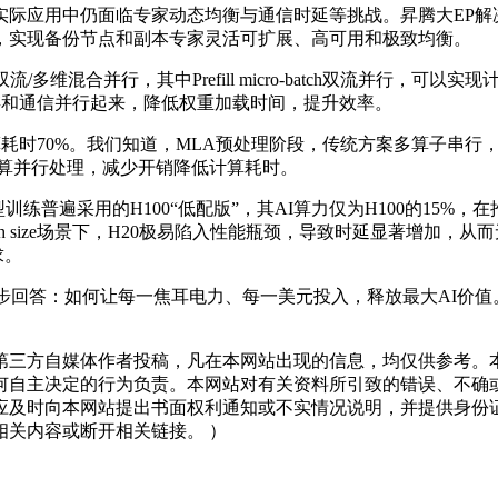
应用中仍面临专家动态均衡与通信时延等挑战。昇腾大EP解
，实现备份节点和副本专家灵活可扩展、高可用和极致均衡。
多维混合并行，其中Prefill micro-batch双流并行，可以
把访存和通信并行起来，降低权重加载时间，提升效率。
耗时70%。我们知道，MLA预处理阶段，传统方案多算子串行
be计算并行处理，减少开销降低计算耗时。
普遍采用的H100“低配版”，其AI算力仅为H100的15%
atch size场景下，H20极易陷入性能瓶颈，导致时延显著增加，
求。
进一步回答：如何让每一焦耳电力、每一美元投入，释放最大AI价
三方自媒体作者投稿，凡在本网站出现的信息，均仅供参考。本
何自主决定的行为负责。本网站对有关资料所引致的错误、不确
应及时向本网站提出书面权利通知或不实情况说明，并提供身份
关内容或断开相关链接。 ）