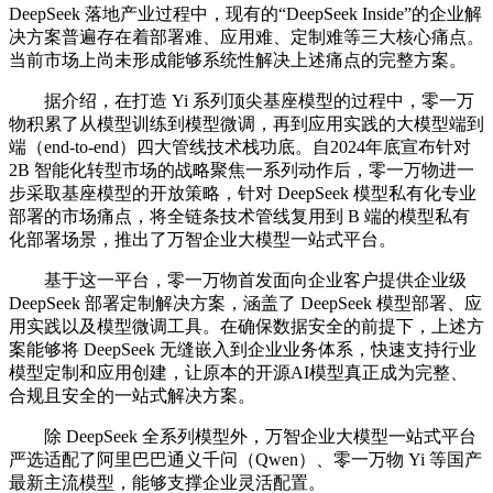
DeepSeek 落地产业过程中，现有的“DeepSeek Inside”的企业解
决方案普遍存在着部署难、应用难、定制难等三大核心痛点。
当前市场上尚未形成能够系统性解决上述痛点的完整方案。
据介绍，在打造 Yi 系列顶尖基座模型的过程中，零一万
物积累了从模型训练到模型微调，再到应用实践的大模型端到
端（end-to-end）四大管线技术栈功底。自2024年底宣布针对
2B 智能化转型市场的战略聚焦一系列动作后，零一万物进一
步采取基座模型的开放策略，针对 DeepSeek 模型私有化专业
部署的市场痛点，将全链条技术管线复用到 B 端的模型私有
化部署场景，推出了万智企业大模型一站式平台。
基于这一平台，零一万物首发面向企业客户提供企业级
DeepSeek 部署定制解决方案，涵盖了 DeepSeek 模型部署、应
用实践以及模型微调工具。在确保数据安全的前提下，上述方
案能够将 DeepSeek 无缝嵌入到企业业务体系，快速支持行业
模型定制和应用创建，让原本的开源AI模型真正成为完整、
合规且安全的一站式解决方案。
除 DeepSeek 全系列模型外，万智企业大模型一站式平台
严选适配了阿里巴巴通义千问（Qwen）、零一万物 Yi 等国产
最新主流模型，能够支撑企业灵活配置。