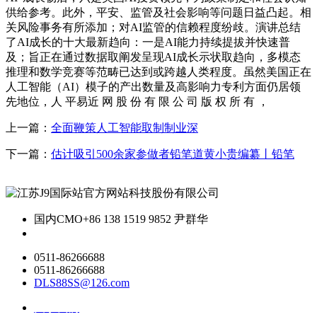
供给参考。此外，平安、监管及社会影响等问题日益凸起。相
关风险事务有所添加；对AI监管的信赖程度纷歧。演讲总结
了AI成长的十大最新趋向：一是AI能力持续提拔并快速普
及；旨正在通过数据取阐发呈现AI成长示状取趋向，多模态
推理和数学竞赛等范畴已达到或跨越人类程度。虽然美国正在
人工智能（AI）模子的产出数量及高影响力专利方面仍居领
先地位，人 平易近 网 股 份 有 限 公 司 版 权 所 有 ，
上一篇：
全面鞭策人工智能取制制业深
下一篇：
估计吸引500余家参做者铅笔道黄小贵编纂丨铅笔
国内CMO
+86 138 1519 9852 尹群华
0511-86266688
0511-86266688
DLS88SS@126.com
关于我们