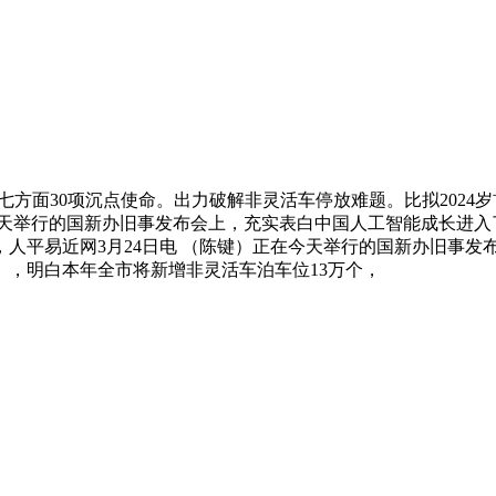
面30项沉点使命。出力破解非灵活车停放难题。比拟2024岁首年
正在今天举行的国新办旧事发布会上，充实表白中国人工智能成长进
万亿，人平易近网3月24日电 （陈键）正在今天举行的国新办旧事发
，明白本年全市将新增非灵活车泊车位13万个，