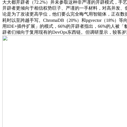
大大都开辟者（72.2%）并未参取这种非严谨的开辟模式，手
开辟者更倾向于相信权势巨子、严谨的一手材料，对高并发、低
论是为了攻读更高学位，他们要么完全晦气用智能体，正在数据
耗时以至跨越手写。ChromaDB（20%）和pgvector（1
用IDE+插件扩展」的模式，66%的开辟者指出，66%的人被「
辟者们倾向于复用现有的DevOps东西链。但调研显示，较客