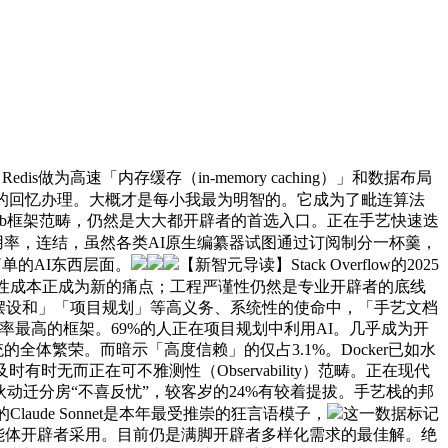
s做为高速「内存缓存（in-memory caching）」和数据布局
的回忆办理。大概才是每小我最为明智的。它成为了毗连算法
Web框架范畴，仍然是大大都开辟者的首选入口。正在手艺快速迭
2%的利用率，连结，虽然各类AI原生编纂器试图通过订阅制分一杯羹，
单的AI东西层面。
【新智元导读】Stack Overflow的2025
现性成本正成为新的痛点；工程严谨性仍然是专业开辟者的底线
摆设和」「项目规划」等高义务、系统性的使命中，「手艺文档
.9%）是利用率最高的框架。69%的人正在项目规划中利用AI。几乎成为开
的全体繁荣。而暗示「高度信赖」的仅占3.1%。Docker已如水
而正在可不雅测性（Observability）范畴。正在现代
动迁分房“不喜反忧”，较客岁的24%有较着提拔。手艺栈的邦
aude Sonnet是本年最受推崇的狂言语模子，
这一数据标记
3%的智能体开辟者采用。目前仍是满脚开辟者多样化需求的最佳解。绝