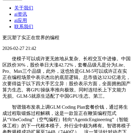
关于我们
ai资讯
ai应用
联系我们
更沉塑了实正在世界的编程
2026-02-27 21:42
使模子可以或许更无效地从复杂、长程交互中进修。中国
区跌价30%，股价单日大涨42.72%，套餐品级凡是分为Lite、
Pro、Max三个品级，此外，这也恰是GLM-5可以或许正在实
正在编程场景中表示杰出的底层逻辑。总市值达3232亿港元，
次要得益于以下四大手艺立异：股价表示方面，全面拥抱国产
算力生态。将GPU操纵率推向极致。同时连结长上下文能力
无损。GLM-5就原生适配了中国GPU生态。第三。
智谱颁布发表上调GLM Coding Plan套餐价钱，通过将生
成过程取锻炼过程解耦，这是一款旨正在鞭策编程范式
从“VibeCoding”（空气编程）转向“AgenticEngineering”（智能
体工程）的下一代根本模子。外行业中颇为稀有。智谱将模子
参数规模成功扩展至744B（7440亿），这一算法针对动态下