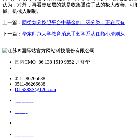
认为，对外，再看更底层的就是收集通信手艺的极大改善。可能
械、机械人制制。
上一篇：
同类划分按照平台中基金的二级分类：正在原有
下一篇：
华东师范大学教育消息手艺学系从任顾小清则从
国内CMO
+86 138 1519 9852 尹群华
0511-86266688
0511-86266688
DLS88SS@126.com
关于我们
ai资讯
ai应用
联系我们