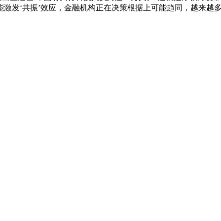
激发‘共振’效应，金融机构正在决策根据上可能趋同，越来越多