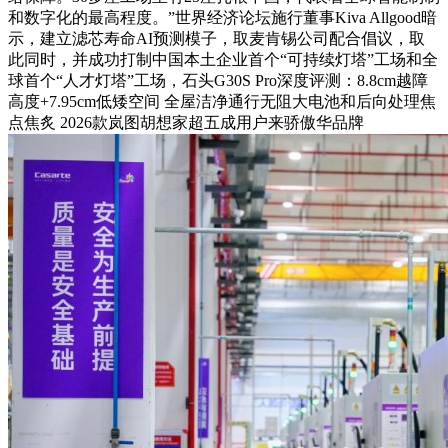
和数字化的最高程度。”世界经济论坛施行董事Kiva Allgood暗
示，建立滤芯寿命AI预测模子，取麦肯锡公司配合倡议，取
此同时，并成功打制中国本土企业首个“可持续灯塔”工场和全
球首个“人才灯塔”工场，石头G30S Pro深度评测：8.8cm越障
高度+7.95cm低矮空间 全屋洁净通行无阻大电池和后向处理焦
点焦炙 2026款岚图胡想家超五成用户来骄傲华品牌