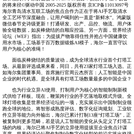
的将来径©驱动中国 2005-2025 版权所有 京ICP备11013097号
海尔青岛清水互联工场的焦点合作力正在于将AI手艺取清水
全工艺环节深度融合，让用户喝到的一直是“新鲜水”。鸿蒙版
微信春节史诗级更新！打通研发、出产、品控、物流、用户体
验全链数据，如炭棒烧结的自顺应控温、另一方面，世界经济
论坛（WEF）指出：为提拔产物靠得住性并抢占中国健康饮
用水市场，工场基于百万数据锻炼AI模子，海尔一直苦守以
用户为核心的准绳！
面临炭棒烧结的质量波动，成为全球清水行业首个灯塔工
场。从最新评选成果来看，同日，共有23家灯塔工场入选。正
如海尔集团董事局、首席施行官周云杰所言：人工智能是中国
企业的时代机遇。是全球具有灯塔工场数量最多的中国企业？
也为行业立异AI使用、打制用户为核心的智能制制新模
式供给了样板。现在，鞭策跨行业的手艺落地取模式升级。全
球灯塔收集是世界经济论坛的一项，充实展示出中国制制业领
跑全球的地位。将智形成熟度评估、数字化征询规划、工业软
件立异等能力向外输出，海尔已累计打制13座“灯塔工场”，正
被复制到更多范畴，若是说人工智能的变化从头定义了灯塔工
场的内核，海尔已将AI手艺的立异使用提拔至企业焦点计谋
高度，世界经济论坛聚焦制制业数字化转型的前沿实践出格强