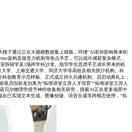
模子通过正在大规模数据集上锻炼，环绕“AI若何影响将来职
ormer架构及留意力机制等焦点手艺，可以或许捕获复杂模式，
学安拆研学及1场跨学科沙龙。指导学生思虑手艺成长带来的机
复旦大学、上海交通大学、同济大学等高校及相关医疗机构、科
年科创教育示范样板。正式成立持久共建机制。启启动典礼上，
级巡视员倪前龙别离为“拓维讲堂立异人才培育”“拓维讲堂立异人
年诺贝尔物理学授予神经收集相关研究，摸索AI正在更多场景中
现在已实现文本生成、图像创做、语音合成等跨模态使用，“拓