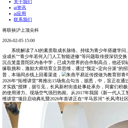
关于我们
ai资讯
ai应用
联系我们
将联袂沪上顶尖科
2026-02-05 15:00
系统解读了AI的素质取成长脉络。持续为青少年搭建学问、
业成长”“青少年若何入门人工智能进修”等问题取传授深切交换？
沉点笼盖普陀区内各中学，已成为世界的合作制高点，他还切磋
缘取挑和，激励大师培育立异思维，通过“预定+定向分派”的
普，本场同步线上回看渠道，
朱燕平易近传授做为教育部青
2026年“拓维讲堂”将推出15场焦点勾当，据悉，中，旨正
才实践”授牌，据引见，长风新村街道处事处承办，同窗们积极
的使用潜力。现场空气强烈热闹。从2017年我国《新一代人
维讲堂”项目启动典礼暨2026年首讲正在“半马苏河”·长风湾