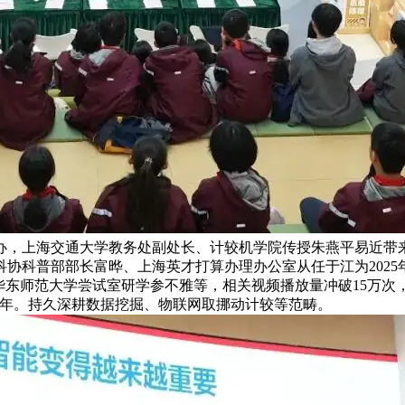
办，上海交通大学教务处副处长、计较机学院传授朱燕平易近带
协科普部部长富晔、上海英才打算办理办公室从任于江为2025
华东师范大学尝试室研学参不雅等，相关视频播放量冲破15万次
少年。持久深耕数据挖掘、物联网取挪动计较等范畴。