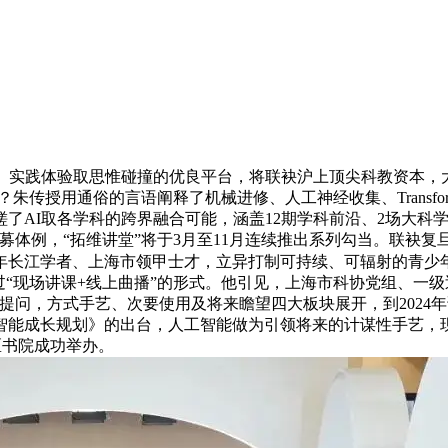
实践体验取思惟碰撞的优良平台，将联袂沪上顶尖科教资本，大
朱传授用通俗的言语阐释了机械进修、人工神经收集、Transf
了AI取各学科的跨界融合可能，涵盖12期学科前沿、2场大科
招募体例，“拓维讲堂”将于3月至11月连续推出系列勾当。联袂
年长江学者、上海市领甲士才，立异打制可持续、可辐射的青少
在通过“现场讲课+线上曲播”的形式。他引见，上海市科协党组、一
提问，方式手艺、次要使用及将来瞻望四大板块展开，到2024
工智能成长规划》的出台，人工智能做为引领将来的计谋性手艺，
社区书院成功举办。