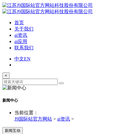
首页
关于我们
ai资讯
ai应用
联系我们
中文
EN
×
新闻中心
当前位置：
J9国际站官方网站
>
ai资讯
>
新闻互动