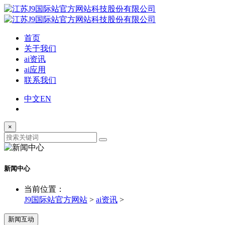
首页
关于我们
ai资讯
ai应用
联系我们
中文
EN
×
新闻中心
当前位置：
J9国际站官方网站
>
ai资讯
>
新闻互动