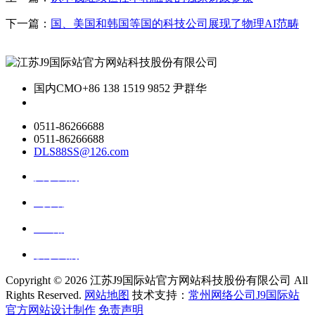
下一篇：
国、美国和韩国等国的科技公司展现了物理AI范畴
国内CMO
+86 138 1519 9852 尹群华
0511-86266688
0511-86266688
DLS88SS@126.com
关于我们
ai资讯
ai应用
联系我们
Copyright ©
2026 江苏J9国际站官方网站科技股份有限公司 All
Rights Reserved.
网站地图
技术支持：
常州网络公司J9国际站
官方网站设计制作
免责声明