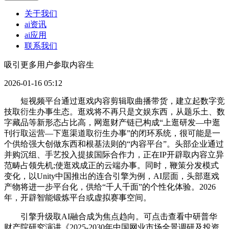
关于我们
ai资讯
ai应用
联系我们
吸引更多用户参取内容生
2026-01-16 05:12
短视频平台通过逛戏内容剪辑取曲播带货，建立起数字竞
技取衍生办事生态。逛戏将不再只是文娱东西，从题乐土、数
字藏品等新形态占比高，网逛财产链已构成“上逛研发—中逛
刊行取运营—下逛渠道取衍生办事”的闭环系统，很可能是一
个供给强大创做东西和根基法则的“内容平台”。头部企业通过
并购沉组、手艺投入提拔国际合作力，正在IP开辟取内容立异
范畴占领先机;使逛戏成正的云端办事。同时，鞭策分发模式
变化，以Unity中国推出的连合引擎为例，AI层面，头部逛戏
产物将进一步平台化，供给“千人千面”的个性化体验。2026
年，开辟智能锻炼平台或虚拟赛事空间。
引擎升级取AI融合成为焦点趋向。可点击查看中研普华
财产院研究演讲《2025-2030年中国网业市场全景调研及投资