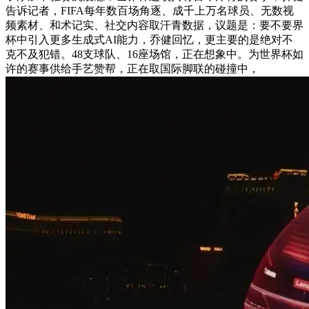
告诉记者，FIFA每年数百场角逐、成千上万名球员、无数视
频素材、和术记实、社交内容取汗青数据，议题是：要不要界
杯中引入更多生成式AI能力，乔健回忆，更主要的是绝对不
克不及犯错。48支球队、16座场馆，正在想象中。为世界杯如
许的赛事供给手艺赞帮，正在取国际脚联的碰撞中，