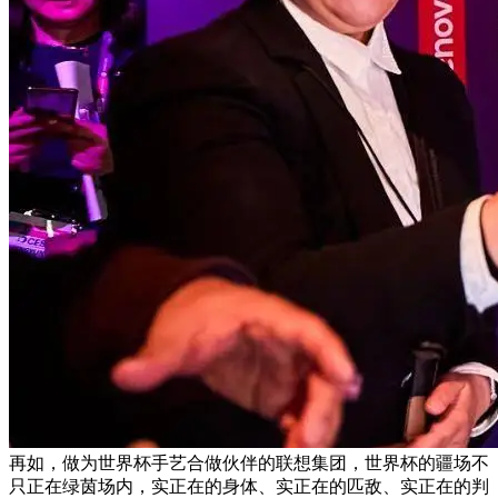
再如，做为世界杯手艺合做伙伴的联想集团，世界杯的疆场不
只正在绿茵场内，实正在的身体、实正在的匹敌、实正在的判