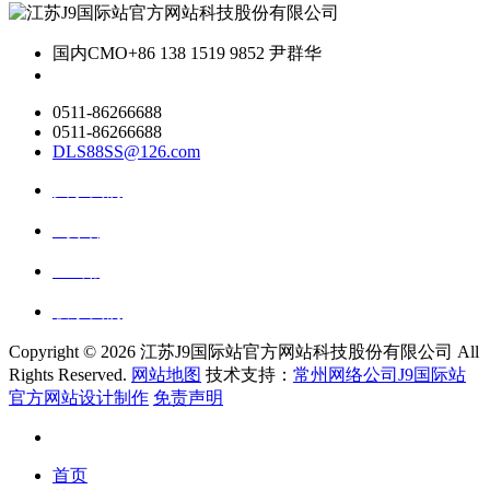
国内CMO
+86 138 1519 9852 尹群华
0511-86266688
0511-86266688
DLS88SS@126.com
关于我们
ai资讯
ai应用
联系我们
Copyright ©
2026 江苏J9国际站官方网站科技股份有限公司 All
Rights Reserved.
网站地图
技术支持：
常州网络公司J9国际站
官方网站设计制作
免责声明
首页