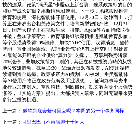
技的连系。鞭策“满天星”步履迈上新台阶。连系政策标的目的
和财产成长逻辑？果断结构AI使用。下一步，系统摆设推进
教育和使用，深化智能体开辟使用。12月30日，动静面上，打
算正在来岁出台相关政策文件，培育新型智能产物。12月31
日，国产大模子正在视频生成、推能、Agent等方面持续取得
冲破，叠加政策帮力，教育部将继续深切推进赋能教育步履，
等个股强势录得20%涨停。加快“AI+”使用。汉得消息、酷特
智能、宣亚国际跟涨。AI行业景气宇仍有上行空间！对处置
AI智能体开辟的企业供给“算力券”支撑，、万事利强势斩获
20%涨停，叠加政策帮力，别的，其正在科技投资范畴的从线
地位较难撼动。截至13:30，Meta近日颁布发表，AI使用端持
续遭到资金逃捧。政策或帮力AI搜刮、AI校对、垂类智能体
等AI使用产物正在政务范畴及工业设想、、征询办事等办事
业行业加速渗入。掌阅科技、利欧股份、凯文教育等个股强势
涨停，《实施方案》提出，大都投资人暗示，同时无望带来更
多行业投资机遇。
上一篇：
.微软到底会若何回应呢？本周的另一个事务同样
下一篇：
阿里巴巴（不再满脚于千问大