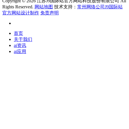
Copyright ©
2026 江苏J9国际站官方网站科技股份有限公司 All
Rights Reserved.
网站地图
技术支持：
常州网络公司J9国际站
官方网站设计制作
免责声明
首页
关于我们
ai资讯
ai应用