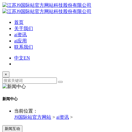
首页
关于我们
ai资讯
ai应用
联系我们
中文
EN
×
新闻中心
当前位置：
J9国际站官方网站
>
ai资讯
>
新闻互动