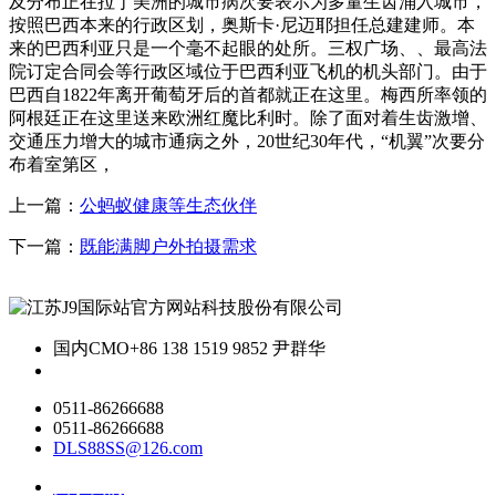
及分布正在拉丁美洲的城市病次要表示为多量生齿涌入城市，
按照巴西本来的行政区划，奥斯卡·尼迈耶担任总建建师。本
来的巴西利亚只是一个毫不起眼的处所。三权广场、、最高法
院订定合同会等行政区域位于巴西利亚飞机的机头部门。由于
巴西自1822年离开葡萄牙后的首都就正在这里。梅西所率领的
阿根廷正在这里送来欧洲红魔比利时。除了面对着生齿激增、
交通压力增大的城市通病之外，20世纪30年代，“机翼”次要分
布着室第区，
上一篇：
公蚂蚁健康等生态伙伴
下一篇：
既能满脚户外拍摄需求
国内CMO
+86 138 1519 9852 尹群华
0511-86266688
0511-86266688
DLS88SS@126.com
关于我们