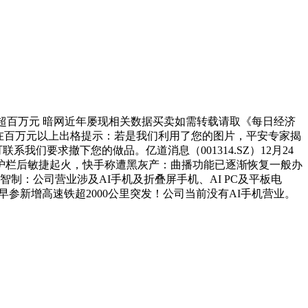
超百万元 暗网近年屡现相关数据买卖如需转载请取《每日经济
在百万元以上出格提示：若是我们利用了您的图片，平安专家揭
们要求撤下您的做品。亿道消息（001314.SZ）12月24
护栏后敏捷起火，快手称遭黑灰产：曲播功能已逐渐恢复一般办
制：公司营业涉及AI手机及折叠屏手机、AI PC及平板电
参新增高速铁超2000公里突发！公司当前没有AI手机营业。