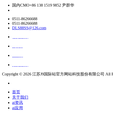
国内CMO
+86 138 1519 9852 尹群华
0511-86266688
0511-86266688
DLS88SS@126.com
关于我们
ai资讯
ai应用
联系我们
Copyright ©
2026 江苏J9国际站官方网站科技股份有限公司 All Right
首页
关于我们
ai资讯
ai应用