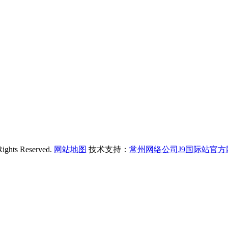
s Reserved.
网站地图
技术支持：
常州网络公司J9国际站官