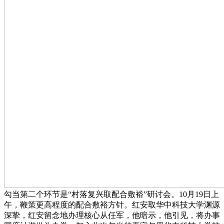
勾当第二个环节是“村落复兴取配合敷裕”研讨会。10月19日上
午，鞭策更高程度的配合敷裕方针。红安取华中科技大学渊源
深挚，红安留念地办理核心从任军，他暗示，他引见，将办事