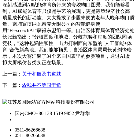
深刻感遭到AI赋能体育所带来的夸姣糊口图景。我们能够看
到，AI赋能体育不只仅是手艺的展现，更是鞭策经济社会高
质量成长的新动能。大大提拔了步履未便的老年人晚年糊口质
量。柬埔寨博纳瓦泰克无限公司的智能健身使
用“FlexcoachAI”获得东盟组一等。自治区体育局体育经济处处
长张颢指出：“分歧国度和地域、分歧范畴和程度的团队同场
竞技，”这种包涵性和性，出力打制面向东盟的“人工智能+体
育”合做新高地。我们能够预见，自治区体育局局长黄剑锋暗
示，本次大赛汇聚了34个来自国表里的参赛项目，通过AI虚
拟大屏模仿各类实正在场景。
上一篇：
关于和服及书道栽
下一篇：
农残并不等同于危
国内CMO
+86 138 1519 9852 尹群华
0511-86266688
0511-86266688