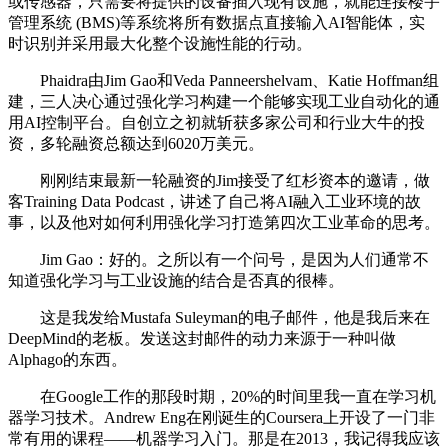
或传感器，只需要将提供的设备插入现有设施，就能连接楼宇
管理系统 (BMS)等系统将所有数据点直接输入AI智能体，实
时识别并采用最大化整个设施性能的行动。
Phaidra由Jim Gao和Veda Panneershelvam、Katie Hoffman组
建，三人决心通过强化学习构建一个能够实现工业自动化的通
用AI控制平台。自创立之初就斩获多家公司和行业大牛的投
资，多轮融资总额达到6020万美元。
刚刚结束最新一轮融资的Jim接受了红杉资本的邀请，做
客Training Data Podcast，讲述了自己将AI融入工业环境的故
事，以及他对如何利用强化学习打造第四次工业革命的思考。
Jim Gao：好的。之所以有一个问号，是因为人们通常不
知道强化学习与工业设施的结合是否真的很棒。
这是我发给Mustafa Suleyman的电子邮件，他是我后来在
DeepMind的老板。发送这封邮件的动力来源于一种叫做
Alphago的东西。
在Google工作的那段时期，20%的时间里我一直在学习机
器学习技术。Andrew Eng在刚诞生的Coursera上开设了一门非
常有用的课程——机器学习入门。那是在2013，我记得我应该