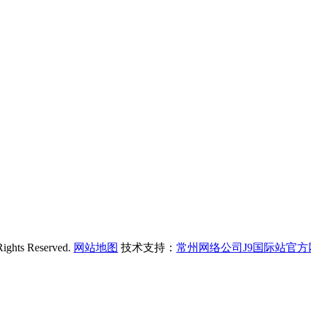
s Reserved.
网站地图
技术支持：
常州网络公司J9国际站官