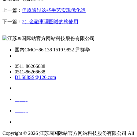
上一篇：
但愿通过这些手艺实现优化运
下一篇：
2）金融事理图谱的构使用
国内CMO
+86 138 1519 9852 尹群华
0511-86266688
0511-86266688
DLS88SS@126.com
关于我们
ai资讯
ai应用
联系我们
Copyright ©
2026 江苏J9国际站官方网站科技股份有限公司 All