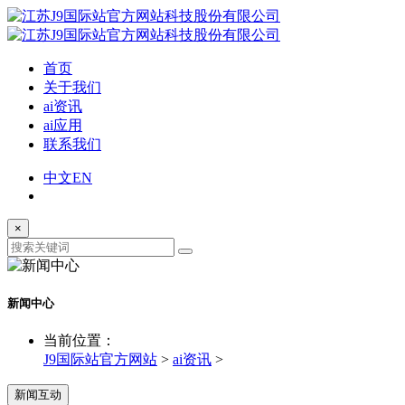
首页
关于我们
ai资讯
ai应用
联系我们
中文
EN
×
新闻中心
当前位置：
J9国际站官方网站
>
ai资讯
>
新闻互动