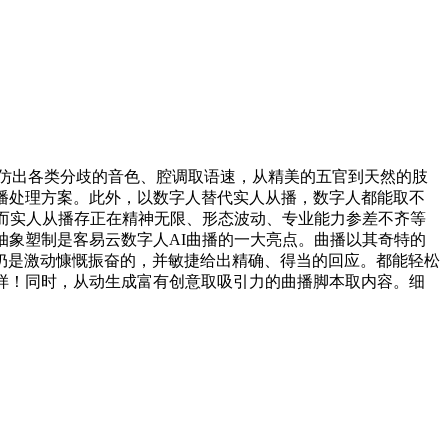
仿出各类分歧的音色、腔调取语速，从精美的五官到天然的肢
播处理方案。此外，以数字人替代实人从播，数字人都能取不
然而实人从播存正在精神无限、形态波动、专业能力参差不齐等
抽象塑制是客易云数字人AI曲播的一大亮点。曲播以其奇特的
仍是激动慷慨振奋的，并敏捷给出精确、得当的回应。都能轻松
样！同时，从动生成富有创意取吸引力的曲播脚本取内容。细