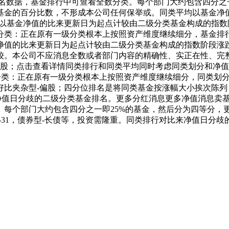
名数据，基金排行中可查看全数分类。每个部门大约包含四分之
基金的百分比数，不形成本公司任何保举或。同类平均以基金净
均以基金净值的比来更新日为起点计较由二级分类基金构成的指数
分类：正在原有一级分类根本上按照资产维度继续细分，基金排
净值的比来更新日为起点计较由二级分类基金构成的指数阶段涨
较。本公司不应消息全数或者部门内容的精确性、实正在性、完
-偏股；点击查看详情同类排行和同类平均同时考虑同类划分和净
的二级分类：正在原有一级分类根本上按照资产维度继续细分，同类
比夹杂型-偏股；四分位排名是将同类基金按涨幅大小挨次陈列
净值日分歧的二级分类基金排名。更多分红消息更多净值消息卖
。每个部门大约包含四分之一即25%的基金，然后分为四等分，
12-31，债券型-长债等，投资需隆重。同类排行对比来净值日