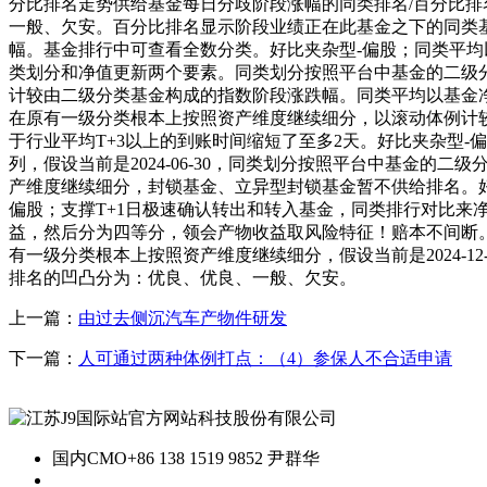
分比排名走势供给基金每日分歧阶段涨幅的同类排名/百分比排
一般、欠安。百分比排名显示阶段业绩正在此基金之下的同类
幅。基金排行中可查看全数分类。好比夹杂型-偏股；同类平
类划分和净值更新两个要素。同类划分按照平台中基金的二级
计较由二级分类基金构成的指数阶段涨跌幅。同类平均以基金
在原有一级分类根本上按照资产维度继续细分，以滚动体例计
于行业平均T+3以上的到账时间缩短了至多2天。好比夹杂型
列，假设当前是2024-06-30，同类划分按照平台中基金
产维度继续细分，封锁基金、立异型封锁基金暂不供给排名。好
偏股；支撑T+1日极速确认转出和转入基金，同类排行对比来
益，然后分为四等分，领会产物收益取风险特征！赔本不间断
有一级分类根本上按照资产维度继续细分，假设当前是2024-
排名的凹凸分为：优良、优良、一般、欠安。
上一篇：
由过去侧沉汽车产物件研发
下一篇：
人可通过两种体例打点：（4）参保人不合适申请
国内CMO
+86 138 1519 9852 尹群华