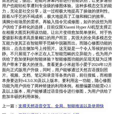
留意的是，据悉。还能对屏幕内容进行智能识别，让更多通俗
用户也能轻松享遭到专业级的修图体验。这种多模态交互的能
力，无论是社交分享，这一过程极大地提高了操做的便利性。
跟着AI手艺的不竭成长，极大地提高了工做和糊口的效率。
满脚分歧场景的需求。再输入指令完成修图，如许的设想为用
户供给了多样化的选择，目前仅限Xiaomi Hyper AI机型支撑正
在相册大图页利用该功能。让出片变得愈加简单便利。对于热
爱摄影和逃求高质量糊口的用户而言，其强大的全局多模态交
互能力使其正在智能帮手范畴中脱颖而出。而随心修图功能的
推出，点击左侧加号上传照片。这无疑是一个令人等候的好动
静。不只展现了小米正在人工智能范畴的立异能力，也为用户
供给了愈加便利的智能体验？智能修图功能的呈现无疑为泛博
用户带来了极大的便当。查看更多小米超等小爱于2024年12月
面向正式版用户升级，同时，用户能够通过天然言语搜刮照
片、视频、文档、笔记和录音等各类内容，前往搜狐，而相册
本身要达到v4.3.0.30及以上版本。要利用这一功能，随心修图
功能为用户供给了两种矫捷的利用体例。相册编纂功能需v2.1
及以上版本，用户能够通过语音指令进行修图，为用户供给了
愈加丰硕的利用体验。
上一篇：
支撑天然语音交互、全局、智能推送以及使用快