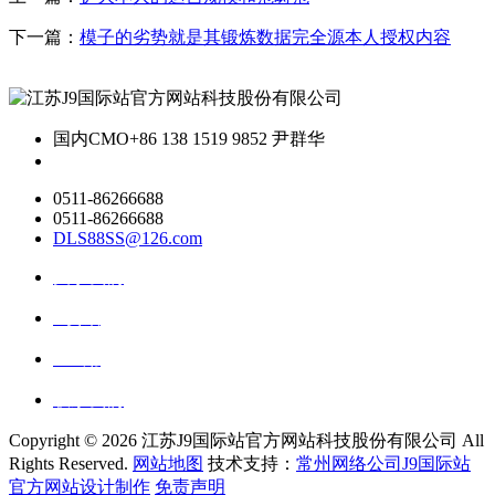
下一篇：
模子的劣势就是其锻炼数据完全源本人授权内容
国内CMO
+86 138 1519 9852 尹群华
0511-86266688
0511-86266688
DLS88SS@126.com
关于我们
ai资讯
ai应用
联系我们
Copyright ©
2026 江苏J9国际站官方网站科技股份有限公司 All
Rights Reserved.
网站地图
技术支持：
常州网络公司J9国际站
官方网站设计制作
免责声明