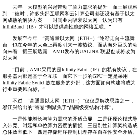
去年，大模型的兴起带动了算力需求的提升，而王展观察
到，“彼时，许多头部互联网和云计算公司都还没有基于以太
网成熟的解决方案，一时间业内唱衰以太网，认为只有
InfiniBand（IB）才可以提供高性能的网络互联。”
发展至今年，“高通量以太网（ETH+）”逐渐走向主流舞
台，也在今年的大会上再度引来一波热议。而从海外巨头的动
向来看，据王展透露，AMD发布的UALINK 联盟也或将改为
以太网：
“目前，AMD采用的是Infinity Fabri（IF）的私有协议，在
服务器内部是基于全互联，而它下一步的GPU一定是采用
Infinity Fabric Switch放在服务的外部，这方面如何构建将成为
行业重要风向标。”
不过，“高通量以太网（ETH+）”仅仅是解决思路之一，
邬江兴给出的“答卷”则聚焦于“晶圆级变结构计算”。
一是性能增长与算力需求的矛盾凸显；二是还原论模式导
入带宽、时延和单位算力密度的插损；三是刚性计算架构造成
总体效率低下；四是存储程序控制机理存在自在性安全矛盾。