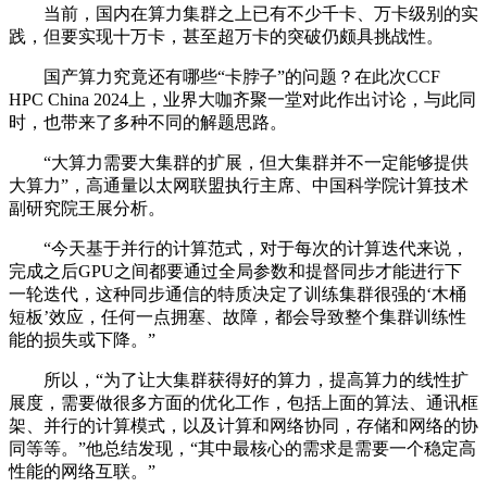
当前，国内在算力集群之上已有不少千卡、万卡级别的实
践，但要实现十万卡，甚至超万卡的突破仍颇具挑战性。
国产算力究竟还有哪些“卡脖子”的问题？在此次CCF
HPC China 2024上，业界大咖齐聚一堂对此作出讨论，与此同
时，也带来了多种不同的解题思路。
“大算力需要大集群的扩展，但大集群并不一定能够提供
大算力”，高通量以太网联盟执行主席、中国科学院计算技术
副研究院王展分析。
“今天基于并行的计算范式，对于每次的计算迭代来说，
完成之后GPU之间都要通过全局参数和提督同步才能进行下
一轮迭代，这种同步通信的特质决定了训练集群很强的‘木桶
短板’效应，任何一点拥塞、故障，都会导致整个集群训练性
能的损失或下降。”
所以，“为了让大集群获得好的算力，提高算力的线性扩
展度，需要做很多方面的优化工作，包括上面的算法、通讯框
架、并行的计算模式，以及计算和网络协同，存储和网络的协
同等等。”他总结发现，“其中最核心的需求是需要一个稳定高
性能的网络互联。”