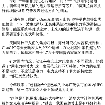
“我在一年前预测过芯片短缺，而下一个短缺的将是电
力，明年将没有足够的电力来运行所有芯片。”特斯拉首席执
行官埃隆·马斯克曾发表过这方面的担忧。
无独有偶，此前，OpenAI创始人山姆·奥特曼也曾提出类
似警告：“下一波生成型人工智能系统消耗的电力将远远超出
预期，能源系统将难以应对，未来AI的技术取决于能源，我
们需要更多的光伏和储能。”
美国科技巨头们的焦虑尽显，海外研究机构曾有报告称，
ChatGPT每天要响应大约2亿个请求，在此过程中消耗超过50
万度电力，这基本相当于1.7万个美国普通家庭的用电量。
针对国内情况，邬江兴在会上对此发表了不同看法，他强
调了“用电力拼算力”这一发展范式的不可持续。“算力的极限
不是电力，不应该是电力，电力支持不了算力的持续发
展。”邬江兴坚持认为。
今年以来，“超智融合”也已成为业界广泛认可的国内HPC
新趋势，这一点在本次大会上体现尤为明显。
“超算是可以用来训练超大模型的”，清华大学计算机系教
授陈文光在演讲中提到，“过去，我国在超算上是有很好的基