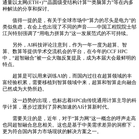
通量以太网(ETH+)”“晶圆级变结构计算”“类脑算力”等在内多
种解法的分享和探讨。
值得一提的是，有关于全球市场中“算力的尽头是电力”的
类似焦虑，在会上也出现了不同的声音——中国工程院院士邬
江兴特别强调了“用电力拼算力”这一发展范式的不可持续。
另外，AI科技评论注意到，作为一年一度为超算、智
算、数算等提供学术交流机会的平台，在今年的CCF HPC
中，“超智融合”被一众大咖反复提及，成为本届大会最鲜明的
特点。
超算是可以用来训练AI的，而国内过往在超算领域的丰
富经验积累，需要移植到智算领域中来，超算和智算走向融合
已然成为大势所趋。
这一趋势的出现，也标志着HPC由传统通用计算主导的科
学计算，逐步过渡到了异构加速的AI计算新时代。
需要关注的是，近年，对于“算力网”这一概念的呼声走高
也同超智融合息息相关。这也是基于中美需求差异的洞察下，
更为符合国内算力市场现状的解决方案之一。