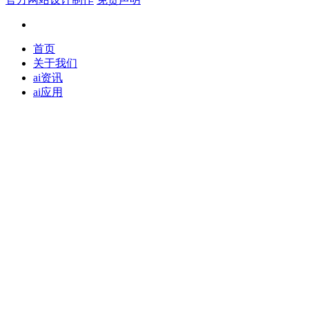
首页
关于我们
ai资讯
ai应用