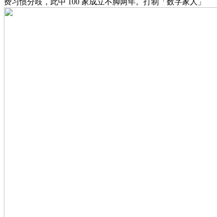
费习惯分歧，此中 100 家成立不脚两年。打制「数字家人」