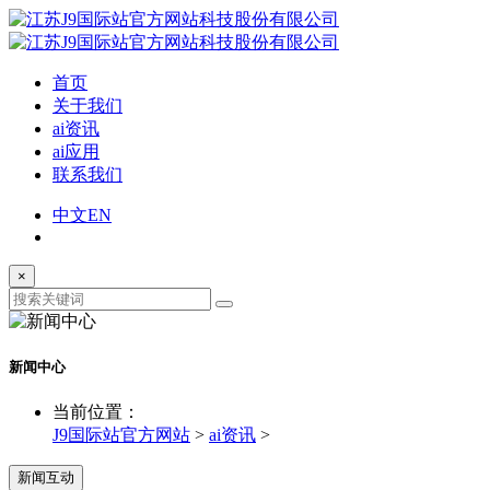
首页
关于我们
ai资讯
ai应用
联系我们
中文
EN
×
新闻中心
当前位置：
J9国际站官方网站
>
ai资讯
>
新闻互动