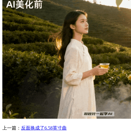
上一篇：
反面换成了6.58英寸曲