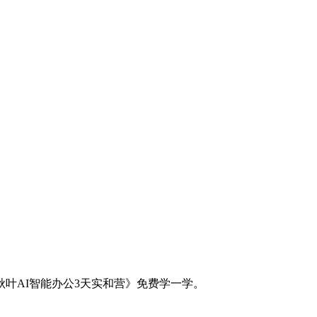
叶AI智能办公3天实和营》免费学一学。