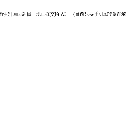
动识别画面逻辑、现正在交给 AI，（目前只要手机APP版能够