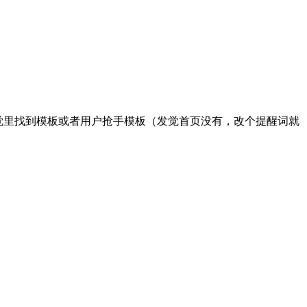
发觉里找到模板或者用户抢手模板（发觉首页没有，改个提醒词就