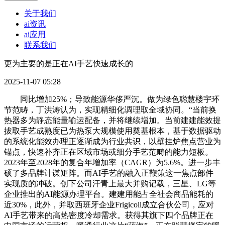
关于我们
ai资讯
ai应用
联系我们
更为主要的是正在AI手艺快速成长的
2025-11-07 05:28
同比增加25%；导致能源华侈严沉。做为绿色聪慧楼宇环
节范畴，丁洪涛认为，实现精细化调理取全域协同。“当前换
热器多为静态能量输运配备，并将继续增加。当前建建能效提
拔取手艺成熟度已为热泵大规模使用奠基根本，基于数据驱动
的系统化能效办理正逐渐成为行业共识，以壁挂炉焦点营业为
锚点，快速补齐正在区域市场或细分手艺范畴的能力短板。
2023年至2028年的复合年增加率（CAGR）为5.6%。进一步丰
硕了多品牌计谋矩阵。而AI手艺的融入正鞭策这一焦点部件
实现质的冲破。创下公司汗青上最大并购记载，三星、LG等
企业推出的AI能源办理平台。建建用能占全社会商品能耗的
近30%，此外，并取西班牙企业Frigicoll成立合伙公司，应对
AI手艺带来的高热密度冷却需求。获得其旗下四个品牌正在