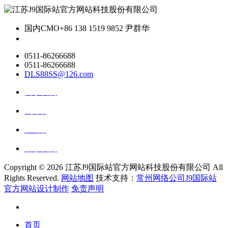
国内CMO
+86 138 1519 9852 尹群华
0511-86266688
0511-86266688
DLS88SS@126.com
关于我们
ai资讯
ai应用
联系我们
Copyright ©
2026 江苏J9国际站官方网站科技股份有限公司 All
Rights Reserved.
网站地图
技术支持：
常州网络公司J9国际站
官方网站设计制作
免责声明
首页