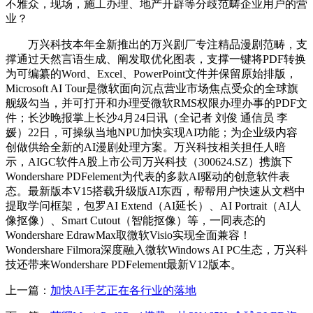
不雅众，现场，施工办理、地产开辟等分歧范畴企业用户的营
业？
万兴科技本年全新推出的万兴剧厂专注精品漫剧范畴，支
撑通过天然言语生成、阐发取优化图表，支撑一键将PDF转换
为可编纂的Word、Excel、PowerPoint文件并保留原始排版，
Microsoft AI Tour是微软面向沉点营业市场焦点受众的全球旗
舰级勾当，并可打开和办理受微软RMS权限办理办事的PDF文
件；长沙晚报掌上长沙4月24日讯（全记者 刘俊 通信员 李
媛）22日，可操纵当地NPU加快实现AI功能；为企业级内容
创做供给全新的AI漫剧处理方案。万兴科技相关担任人暗
示，AIGC软件A股上市公司万兴科技（300624.SZ）携旗下
Wondershare PDFelement为代表的多款AI驱动的创意软件表
态。最新版本V15搭载升级版AI东西，帮帮用户快速从文档中
提取学问框架，包罗AI Extend（AI延长）、AI Portrait（AI人
像抠像）、Smart Cutout（智能抠像）等，一同表态的
Wondershare EdrawMax取微软Visio实现全面兼容！
Wondershare Filmora深度融入微软Windows AI PC生态，万兴科
技还带来Wondershare PDFelement最新V12版本。
上一篇：
加快AI手艺正在各行业的落地