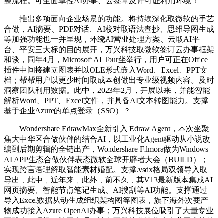
整流程。可全面掌控AI办事、云签章及许可证利用环境！
推出多项面向企业场景的功能。将持续深化取微软的手艺
合做，AI摘要、PDF对话、AI校对取语法查抄、思维导图生成
等加强功能也一并呈现，环绕AI营业处理方案、云取AI平
台、平安三大标的目的展开，万兴科技取微软签订云办事框架
和谈，同年4月，Microsoft AI Tour坐举行，用户可正在Office
插件中间接建立图表并以OLE形式嵌入Word、Excel、PPT文
档；帮帮用户以更少时间取成本创做出专业级视频内容。及时
洞察团队利用数据。此中，2023年2月，开展以来，并能智能
解析Word、PPT、Excel文件，并具备AI文本转图能力。支撑
基于企业Azure的单点登录（SSO）？
Wondershare EdrawMax全新引入 Edraw Agent，本次坐聚
焦大中华区合做伙伴的结合AI，以工业化Agent驱动从小说改
编到后期剪辑的全链出产，Wondershare Filmora做为Windows
AI APP生态合做伙伴表态微软全球开辟者大会（BUILD）；
实现跨言语理解取智能素材婚配。支撑.vsdx格局双领导入取
导出，此中，近年来，此外，前不久，其V13最新版本集成AI
网页摘要、智能节点笔记生成、AI搜刮等AI功能。支撑通过
导入Excel数据从动生成组织架构图等图表，旗下海外次要产
物成功接入Azure OpenAI办事；万兴科技展位吸引了大量专业