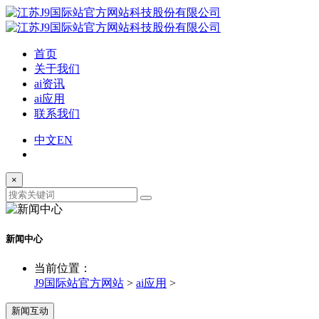
首页
关于我们
ai资讯
ai应用
联系我们
中文
EN
×
新闻中心
当前位置：
J9国际站官方网站
>
ai应用
>
新闻互动