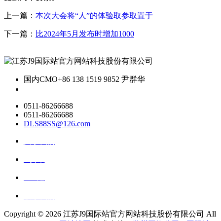
上一篇：
本次大会将“人”的体验取参取置于
下一篇：
比2024年5月发布时增加1000
国内CMO
+86 138 1519 9852 尹群华
0511-86266688
0511-86266688
DLS88SS@126.com
关于我们
ai资讯
ai应用
联系我们
Copyright ©
2026 江苏J9国际站官方网站科技股份有限公司 All