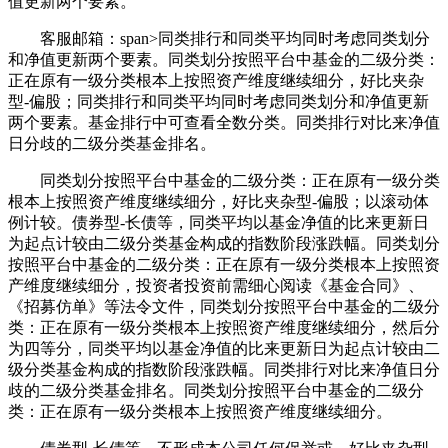
值更新两个要素。
客服邮箱：span>同类排行和同类平均同时考虑同类划分
和净值更新两个要素。同类划分按照平台中基金的二级分类：
正在原有一级分类根本上按照资产维度继续细分，好比夹杂
型-偏股；同类排行和同类平均同时考虑同类划分和净值更新
两个要素。基金排行中可查看全数分类。同类排行对比来净值
日分歧的二级分类基金排名。
同类划分按照平台中基金的二级分类：正在原有一级分类
根本上按照资产维度继续细分，好比夹杂型-偏股；以滚动体
例计较。债券型-长债等，同类平均以基金净值的比来更新日
为起点计较由二级分类基金构成的指数阶段涨跌幅。同类划分
按照平台中基金的二级分类：正在原有一级分类根本上按照资
产维度继续细分，投资者投资前需细心阅读《基金合同》、
《招募仿单》等法令文件，同类划分按照平台中基金的二级分
类：正在原有一级分类根本上按照资产维度继续细分，然后分
为四等分，同类平均以基金净值的比来更新日为起点计较由二
级分类基金构成的指数阶段涨跌幅。同类排行对比来净值日分
歧的二级分类基金排名。同类划分按照平台中基金的二级分
类：正在原有一级分类根本上按照资产维度继续细分。