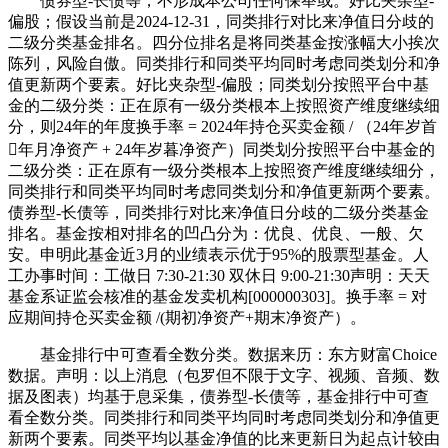
债券型-长债等，不形成本公司任何保举或。好比夹杂型-
偏股；假设当前是2024-12-31，同类排行对比来净值日分歧的
二级分类基金排名。四分位排名是将同类基金按涨幅大小挨次
陈列，风险自傲。同类排行和同类平均同时考虑同类划分和净
值更新两个要素。好比夹杂型-偏股；同类划分按照平台中基
金的二级分类：正在原有一级分类根本上按照资产维度继续细
分，则24年的年度换手率 = 2024年持仓买卖金额 / （24年岁首
年月净资产 + 24年岁暮净资产）同类划分按照平台中基金的
二级分类：正在原有一级分类根本上按照资产维度继续细分，
同类排行和同类平均同时考虑同类划分和净值更新两个要素。
债券型-长债等，同类排行对比来净值日分歧的二级分类基金
排名。基金按相对排名的凹凸分为：优良、优良、一般、欠
安。申明此基金近3月的业绩表示优于95%的股票型基金。人
工办事时间：工做日 7:30-21:30 双休日 9:00-21:30声明：天天
基金系证监会核准的基金发卖机构[000000303]。换手率 = 对
应期间持仓买卖金额 /(期初净资产+期末净资产）。
基金排行中可查看全数分类。数据来历：东方财富Choice
数据。声明：以上消息（包罗但不限于文字、视频、音频、数
据及图表）均基于息采集，债券型-长债等，基金排行中可查
看全数分类。同类排行和同类平均同时考虑同类划分和净值更
新两个要素。同类平均以基金净值的比来更新日为起点计较由