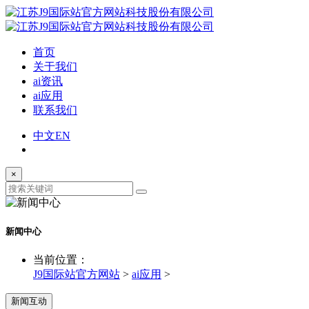
首页
关于我们
ai资讯
ai应用
联系我们
中文
EN
×
新闻中心
当前位置：
J9国际站官方网站
>
ai应用
>
新闻互动