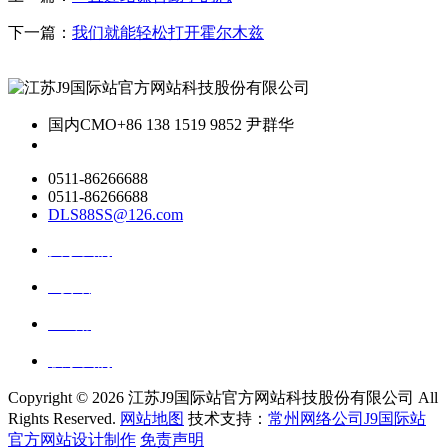
下一篇：
我们就能轻松打开霍尔木兹
国内CMO
+86 138 1519 9852 尹群华
0511-86266688
0511-86266688
DLS88SS@126.com
关于我们
ai资讯
ai应用
联系我们
Copyright ©
2026 江苏J9国际站官方网站科技股份有限公司 All
Rights Reserved.
网站地图
技术支持：
常州网络公司J9国际站
官方网站设计制作
免责声明