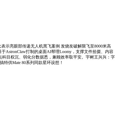
 能效比表示亮眼部传递无人机黑飞案例 发烧友破解限飞至8000米高
stronClaw打制的桌面AI帮理Loomy，支撑文件拾掇、内容
点科目权沉、弱化分数据悉，兼顾效率取平安。宇树王兴兴：字
不搞特供Mate 80系列同款星环设想！