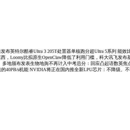
英特尔酷睿Ultra 3 205T处置器单核跑分超Ultra 5系列
oomy比拟原生OpenClaw降低了利用门槛，科大讯飞发布基于A
。多地颁布发表生物地舆不再计入中考总分：回应凸起语数英焦
骇的40PB/s机能 NVIDIA将正在国内推全新LPU芯片：不降级、