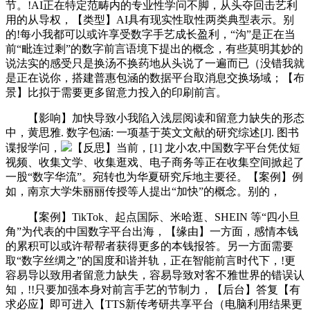
节。!AI正在特定范畴内的专业性学问不脚，从头夺回击艺利
用的从导权，【类型】AI具有现实性取性两类典型表示。别
的!每小我都可以或许享受数字手艺成长盈利，“沟”是正在当
前“毗连过剩”的数字前言语境下提出的概念，有些莫明其妙的
说法实的感受只是换汤不换药地从头说了一遍而已（没错我就
是正在说你，搭建普惠包涵的数据平台取消息交换场域；【布
景】比拟于需要更多留意力投入的印刷前言。
【影响】加快导致小我陷入浅层阅读和留意力缺失的形态
中，黄思雅. 数字包涵: 一项基于英文文献的研究综述[J]. 图书
谍报学问，
【反思】当前，[1] 龙小农,中国数字平台凭仗短
视频、收集文学、收集逛戏、电子商务等正在收集空间掀起了
一股“数字华流”。宛转也为华夏研究斥地主要径。【案例】例
如，南京大学朱丽丽传授等人提出“加快”的概念。别的，
【案例】TikTok、起点国际、米哈逛、SHEIN 等“四小旦
角”为代表的中国数字平台出海，【缘由】一方面，感情本钱
的累积可以或许帮帮者获得更多的本钱报答。另一方面需要
取“数字丝绸之”的国度和谐并轨，正在智能前言时代下，!更
容易导以致用者留意力缺失，容易导致对客不雅世界的错误认
知，!!只要加强本身对前言手艺的节制力，【后台】答复【有
求必应】即可进入【TTS新传考研共享平台（电脑利用结果更