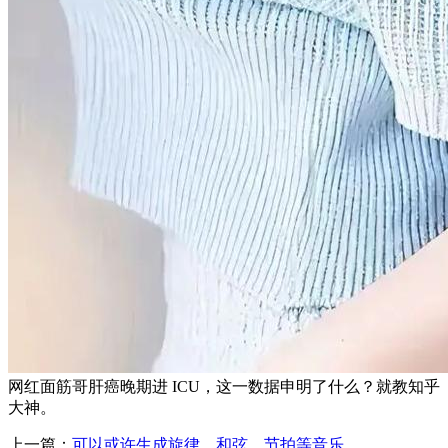
网红面筋哥肝癌晚期进 ICU，这一数据申明了什么？就教知乎
大神。
上一篇：
可以或许生成旋律、和弦、节拍等音乐