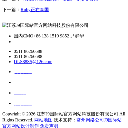
下一篇：
Ruby正在泰国
国内CMO
+86 138 1519 9852 尹群华
0511-86266688
0511-86266688
DLS88SS@126.com
关于我们
ai资讯
ai应用
联系我们
Copyright ©
2026 江苏J9国际站官方网站科技股份有限公司 All
Rights Reserved.
网站地图
技术支持：
常州网络公司J9国际站
官方网站设计制作
免责声明