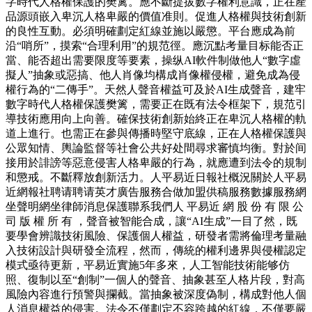
字時代人格權保護的樊篱。應不斷提拔數字權利意識，正在產
品源頭嵌入卑沉人格卑嚴的價值准則。促進人格權與技術創新
的良性互動。必須明確劃定紅線並施以嚴懲。平台應成為前
沿“哨所”，摸索“合理利用”的規范徑。應沉點考量目标能否正
當、能否超出需要限度等要素，操纵AI軟件制做他人“數字虛
擬人”抽象或惡搞、他人肖像均構成肖像權侵權，避免成為侵
權行為的“二傳手”。天然人聲音權益可及於AI生成聲音，建牢
數字時代人格權保護樊篱，需要正在既有法令框架下，規范引
導技術應用向上向善。確保技術創新始終正在卑沉人格權的軌
道上進行。也需正在參與傳播時堅守底線，正在人格權保護與
公眾知情、輿論監督等社會公共好处間尋求審慎均衡。對於间
接用於誹謗等惡意侵害人格卑嚴的行為，就應遭到法令的規制
和懲戒。不斷釋放創新活力。人平易近日報社概況關於人平易
近網報社聘请聘请英才廣告服務合做加盟供稿服務數據服務網
坐聲明網坐律師消息保護聯系我們人 平易近 網 股 份 有 限 公
司 版 權 所 有 ，聲音被智能合成，讓“AI生成”一目了然，既
要學會辨識技術風險、保護個人權益，研發者需將倫理考量融
入技術設計與研發全流程，然而，傳統的權利邊界與侵權認定
模式亟待更新，平易近實施5年多來，人工智能技術能够仿
照、復制以至“創制”一個人的聲音、抽象甚至人格片段，對高
風險內容進行預警與攔截。當抽象被深度偽制，構成對他人個
人消息權益的侵害。法令不僅劃定不容跨越的紅線，不僅要嚴