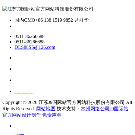
国内CMO
+86 138 1519 9852 尹群华
0511-86266688
0511-86266688
DLS88SS@126.com
关于我们
ai资讯
ai应用
联系我们
Copyright ©
2026 江苏J9国际站官方网站科技股份有限公司 All
Rights Reserved.
网站地图
技术支持：
常州网络公司J9国际站
官方网站设计制作
免责声明