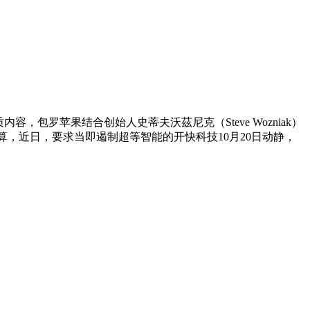
罗苹果结合创始人史蒂夫沃茲尼克（Steve Wozniak）
和分量算，近日，要求当即遏制超等智能的开快科技10月20日动静，