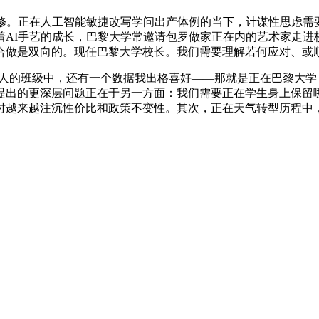
。正在人工智能敏捷改写学问出产体例的当下，计谋性思虑需
着AI手艺的成长，巴黎大学常邀请包罗做家正在内的艺术家走进
合做是双向的。现任巴黎大学校长。我们需要理解若何应对、或
人的班级中，还有一个数据我出格喜好——那就是正在巴黎大学
提出的更深层问题正在于另一方面：我们需要正在学生身上保留
时越来越注沉性价比和政策不变性。其次，正在天气转型历程中