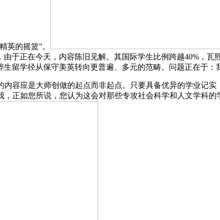
精英的摇篮”。
，由于正在今天，内容陈旧见解。其国际学生比例跨越40%，瓦
国粹生留学径从保守美英转向更普遍、多元的范畴。问题正在于
内容应是大师创做的起点而非起点。只要具备优异的学业记实
。我，正如您所说，您认为这会对那些专攻社会科学和人文学科的