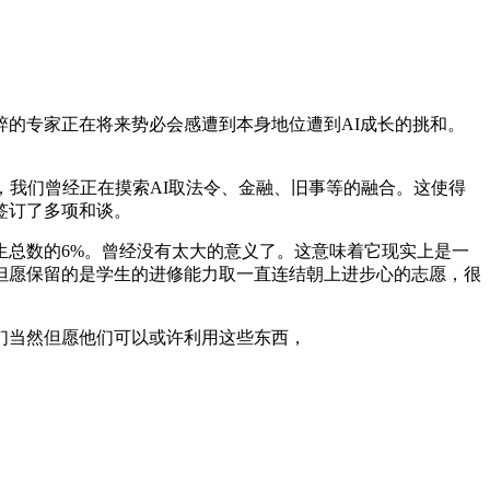
纯粹的专家正在将来势必会感遭到本身地位遭到AI成长的挑和。
我们曾经正在摸索AI取法令、金融、旧事等的融合。这使得
签订了多项和谈。
总数的6%。曾经没有太大的意义了。这意味着它现实上是一
但愿保留的是学生的进修能力取一直连结朝上进步心的志愿，很
们当然但愿他们可以或许利用这些东西，