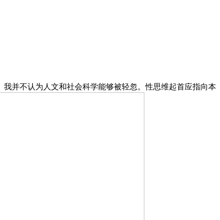
我并不认为人文和社会科学能够被轻忽。性思维起首应指向本