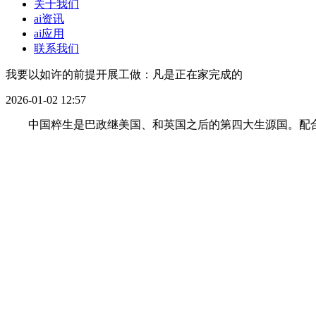
关于我们
ai资讯
ai应用
联系我们
我要以如许的前提开展工做：凡是正在家完成的
2026-01-02 12:57
中国粹生是巴政继美国、和英国之后的第四大生源国。配合