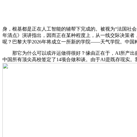
身，根基都是正在人工智能的辅帮下完成的。被视为“法国社会
年清点》演讲指出，因而正在某种程度上，从一线交际决策者
呢？巴黎大学2026年将成立一所新的学院——天气学院。中
那它为什么可以或许运做得很好？缘由正在于，AI所产出的
中国所有顶尖高校签定了14项合做和谈。由于AI是既存现实