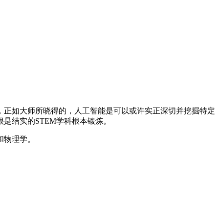
，正如大师所晓得的，人工智能是可以或许实正深切并挖掘特定
是结实的STEM学科根本锻炼。
和物理学。