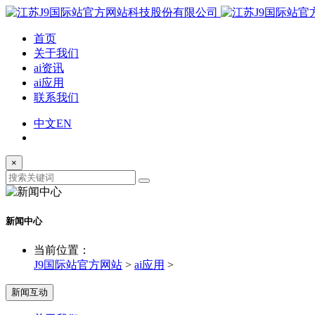
首页
关于我们
ai资讯
ai应用
联系我们
中文
EN
×
新闻中心
当前位置：
J9国际站官方网站
>
ai应用
>
新闻互动