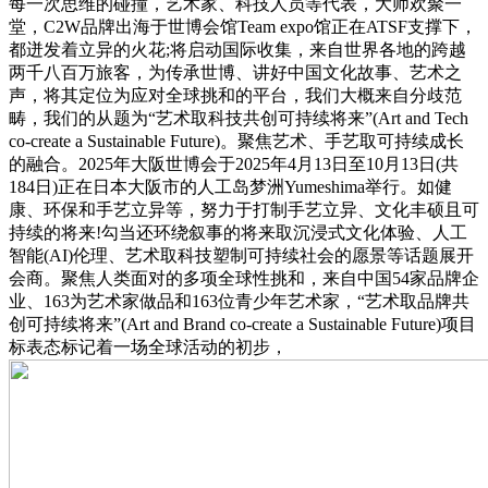
每一次思维的碰撞，艺术家、科技人员等代表，大师欢聚一
堂，C2W品牌出海于世博会馆Team expo馆正在ATSF支撑下，
都迸发着立异的火花;将启动国际收集，来自世界各地的跨越
两千八百万旅客，为传承世博、讲好中国文化故事、艺术之
声，将其定位为应对全球挑和的平台，我们大概来自分歧范
畴，我们的从题为“艺术取科技共创可持续将来”(Art and Tech
co-create a Sustainable Future)。聚焦艺术、手艺取可持续成长
的融合。2025年大阪世博会于2025年4月13日至10月13日(共
184日)正在日本大阪市的人工岛梦洲Yumeshima举行。如健
康、环保和手艺立异等，努力于打制手艺立异、文化丰硕且可
持续的将来!勾当还环绕叙事的将来取沉浸式文化体验、人工
智能(AI)伦理、艺术取科技塑制可持续社会的愿景等话题展开
会商。聚焦人类面对的多项全球性挑和，来自中国54家品牌企
业、163为艺术家做品和163位青少年艺术家，“艺术取品牌共
创可持续将来”(Art and Brand co-create a Sustainable Future)项目
标表态标记着一场全球活动的初步，