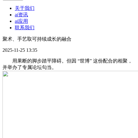
关于我们
ai资讯
ai应用
联系我们
聚术、手艺取可持续成长的融合
2025-11-25 13:35
用果断的脚步踏平障碍。但因 “世博” 这份配合的相聚，
并举办了专属论坛勾当。