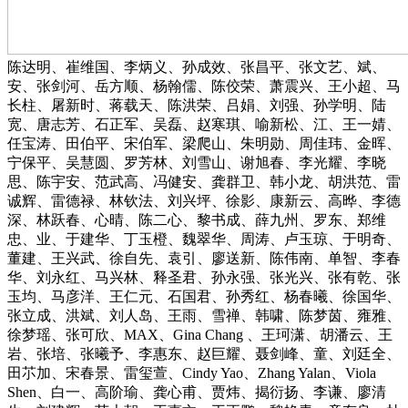
陈达明、崔维国、李炳义、孙成效、张昌平、张文艺、斌、
安、张剑河、岳方顺、杨翰儒、陈佼荣、萧震兴、王小超、马
长柱、屠新时、蒋载天、陈洪荣、吕娟、刘强、孙学明、陆
宽、唐志芳、石正军、吴磊、赵寒琪、喻新松、江、王一婧、
任宝涛、田伯平、宋伯军、梁爬山、朱明勋、周佳玮、金晖、
宁保平、吴慧圆、罗芳林、刘雪山、谢旭春、李光耀、李晓
思、陈宇安、范武高、冯健安、龚群卫、韩小龙、胡洪范、雷
诚辉、雷德禄、林钦法、刘兴坪、徐影、康新云、高晔、李德
深、林跃春、心晴、陈二心、黎书成、薛九州、罗东、郑维
忠、业、于建华、丁玉橙、魏翠华、周涛、卢玉琼、于明奇、
董建、王兴武、徐自先、袁引、廖送新、陈伟南、单智、李春
华、刘永红、马兴林、释圣君、孙永强、张光兴、张有乾、张
玉均、马彦洋、王仁元、石国君、孙秀红、杨春曦、徐国华、
张立成、洪斌、刘人岛、王雨、雪禅、韩啸、陈梦茵、雍雅、
徐梦瑶、张可欣、MAX、Gina Chang 、王珂潇、胡潘云、王
岩、张培、张曦予、李惠东、赵巨耀、聂剑峰、童、刘廷全、
田䒕加、宋春景、雷玺萱、Cindy Yao、Zhang Yalan、Viola
Shen、白一、高阶瑜、龚心甫、贾炜、揭衍扬、李谦、廖清