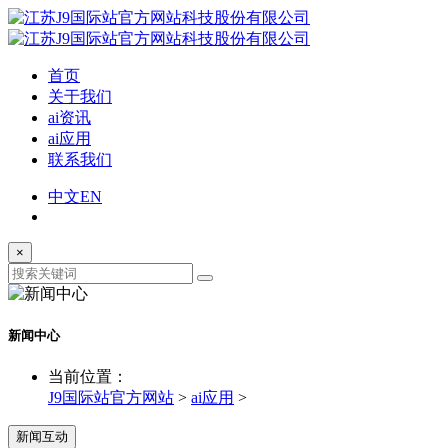
首页
关于我们
ai资讯
ai应用
联系我们
中文
EN
×
新闻中心
当前位置：
J9国际站官方网站
>
ai应用
>
新闻互动