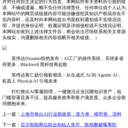
并对任何自主决定的行为负责。本网站对有关资料所引致的错
误、不确或遗漏，概不负任何法律责任。任何单位或个人认为
本网站中的网页或链接内容可能涉嫌侵犯其知识产权或存在不
实内容时，应及时向本网站提出书面权利通知或不实情况说
明，并提供身份证明、权属证明及详细侵权或不实情况证明。
本网站在收到上述法律文件后，将会依法尽快联系相关文章源
头核实，沟通删除相关内容或断开相关链接。 ）
英伟达Dynamo惊艳发布：AI工厂的操作系统，买得多省
得更多，Blackwell 黑科技再起航
英伟达黄仁勋引领新潮流：从生成式 AI 到 Agentic AI，
机器人 Physical AI 引领未来
钉钉推出AI客服助理，一键激活企业沉睡知识资产，低
门槛部署且真干活，提高服务效率和客户满意度。众多企业期
待拥抱未来。
上一篇：
上海市推出AI行业新政策：算力券、模型券、语料
下一篇：
百川智能两位联合创始人焦可、陈炜鹏被曝离职