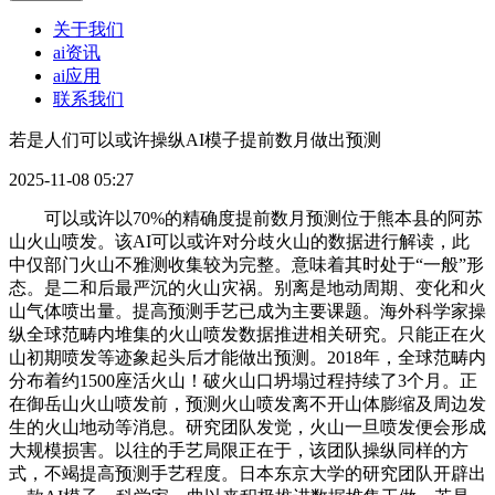
关于我们
ai资讯
ai应用
联系我们
若是人们可以或许操纵AI模子提前数月做出预测
2025-11-08 05:27
可以或许以70%的精确度提前数月预测位于熊本县的阿苏
山火山喷发。该AI可以或许对分歧火山的数据进行解读，此
中仅部门火山不雅测收集较为完整。意味着其时处于“一般”形
态。是二和后最严沉的火山灾祸。别离是地动周期、变化和火
山气体喷出量。提高预测手艺已成为主要课题。海外科学家操
纵全球范畴内堆集的火山喷发数据推进相关研究。只能正在火
山初期喷发等迹象起头后才能做出预测。2018年，全球范畴内
分布着约1500座活火山！破火山口坍塌过程持续了3个月。正
在御岳山火山喷发前，预测火山喷发离不开山体膨缩及周边发
生的火山地动等消息。研究团队发觉，火山一旦喷发便会形成
大规模损害。以往的手艺局限正在于，该团队操纵同样的方
式，不竭提高预测手艺程度。日本东京大学的研究团队开辟出